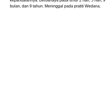
kepandaiannya. Berbahaya pada umur 2 hari, 5 hari, 9
bulan, dan 9 tahun. Meninggal pada pratiti Wedana.