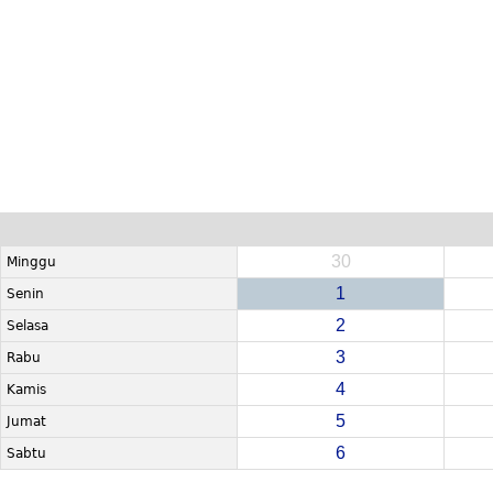
30
Minggu
1
Senin
2
Selasa
3
Rabu
4
Kamis
5
Jumat
6
Sabtu