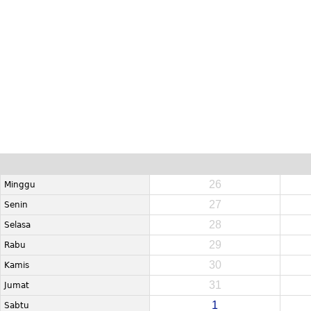
26
Minggu
27
Senin
28
Selasa
29
Rabu
30
Kamis
31
Jumat
1
Sabtu