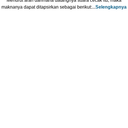
Menurut arah darimana datangnya suara cecak itu, maka
maknanya dapat ditapsirkan sebagai berikut:...
Selengkapnya