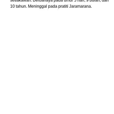
setiakawan. Berbahaya pada umur 5 hari, 9 bulan, dan
10 tahun. Meninggal pada pratiti Jaramarana.