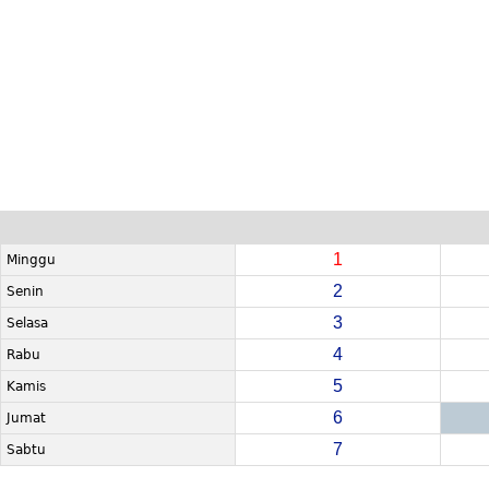
1
Minggu
2
Senin
3
Selasa
4
Rabu
5
Kamis
6
Jumat
7
Sabtu